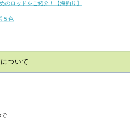
すめのロッドをご紹介！【海釣り】
選５色
者について
ので