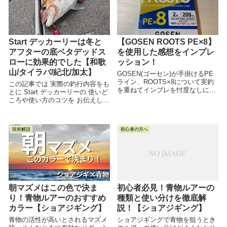
Start デッカーリーは冬と
【GOSEN ROOTS PE×8】
アフターの底ベタデッドス
を使用した感想をインプレ
ローに効果的でした【和歌
ッション！
山/タイラバ/紀北/加太】
GOSEN(ゴーセン)が手掛けるPE
ライン、ROOTS×8について実釣
この記事では 実際の釣行内容をも
を重ねてインプレを忖度なしに書
とに Start デッカーリーの 使いど
いた記事です。
ころや使い方のコツを お伝えして
いこうと思います デッカーリーの
使い方や 実際の使用感が気になる
...
技術解説
初心者の方へ
朝マズメはこの色で決ま
初心者必見！青物ルアーの
り！青物ルアーのおすすめ
種類と使い分けを徹底解
カラー【ショアジギング】
説！【ショアジギング】
青物の活性が高いとされるマズメ
ショアジギングで青物を狙うとき