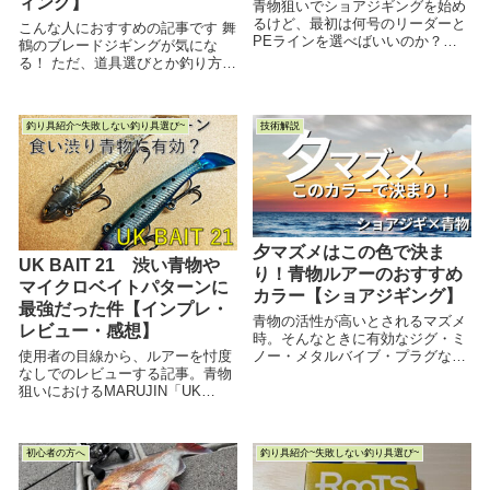
ィング】
青物狙いでショアジギングを始め
るけど、最初は何号のリーダーと
こんな人におすすめの記事です 舞
PEラインを選べばいいのか？糸
鶴のブレードジギングが気にな
の号数選びについて考える基準や
る！ ただ、道具選びとか釣り方の
オススメのラインについて記した
コツとか 具体的なところがよくわ
記事です。
からないし 釣具屋の店員さんに聞
くにもちょっとなー と考えてる方
釣り具紹介~失敗しない釣り具選び~
技術解説
におすすめ...
夕マズメはこの色で決ま
UK BAIT 21 渋い青物や
り！青物ルアーのおすすめ
マイクロベイトパターンに
カラー【ショアジギング】
最強だった件【インプレ・
青物の活性が高いとされるマズメ
レビュー・感想】
時。そんなときに有効なジグ・ミ
使用者の目線から、ルアーを忖度
ノー・メタルバイブ・プラグなど
なしでのレビューする記事。青物
の色をまとめた記事です。釣行時
狙いにおけるMARUJIN「UK
の参考にしていただけると幸いで
BAIT 21」の有効性について検証
す。
し、記事にまとめてみました。
「UK BAIT 21の使用感が気にな
初心者の方へ
釣り具紹介~失敗しない釣り具選び~
る！」という方にオススメです。