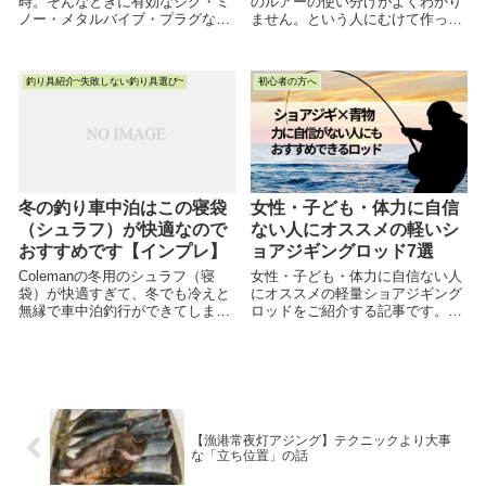
時。そんなときに有効なジグ・ミ
のルアーの使い分けがよくわかり
ノー・メタルバイブ・プラグなど
ません。という人にむけて作った
の色をまとめた記事です。釣行時
記事です。各ルアーの長所・短
の参考にしていただけると幸いで
所・使いどころなどをまとめたの
す。
で、ご参考にどうぞ。
釣り具紹介~失敗しない釣り具選び~
初心者の方へ
冬の釣り車中泊はこの寝袋
女性・子ども・体力に自信
（シュラフ）が快適なので
ない人にオススメの軽いシ
おすすめです【インプレ】
ョアジギングロッド7選
Colemanの冬用のシュラフ（寝
女性・子ども・体力に自信ない人
袋）が快適すぎて、冬でも冷えと
にオススメの軽量ショアジギング
無縁で車中泊釣行ができてしま
ロッドをご紹介する記事です。
う。危うく釣り場にずっとこもっ
「なぜこれがおすすめなのか？」
てしまって、釣り廃人になってし
という理由付けをしっかりして、
まいそうなのでインプレしてみま
わかりやすく解説するように工夫
した。
しました。 最後までお読みいただ
けると光栄です。
【漁港常夜灯アジング】テクニックより大事
な「立ち位置」の話