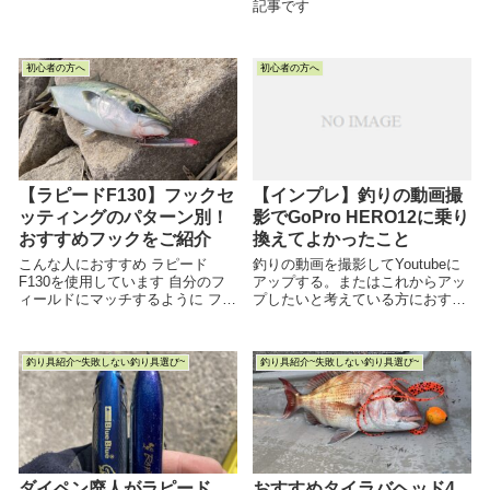
にまとめました。動画版も張り付
記事です
けていますので、そちらもご覧く
ださい。
初心者の方へ
初心者の方へ
【ラピードF130】フックセ
【インプレ】釣りの動画撮
ッティングのパターン別！
影でGoPro HERO12に乗り
おすすめフックをご紹介
換えてよかったこと
こんな人におすすめ ラピード
釣りの動画を撮影してYoutubeに
F130を使用しています 自分のフ
アップする。またはこれからアッ
ィールドにマッチするように フッ
プしたいと考えている方におすす
クセッティングについていろいろ
め。GoPro HERO12を買って使用
知りたいなぁ ラピードF130を使
してみてよかったことを専門用語
用...
抜きでわかりやすく説明していき
釣り具紹介~失敗しない釣り具選び~
釣り具紹介~失敗しない釣り具選び~
ます。
ダイペン廃人がラピード
おすすめタイラバヘッド4