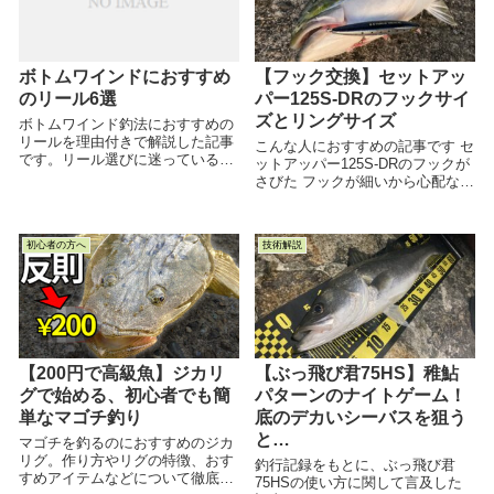
ボトムワインドにおすすめ
【フック交換】セットアッ
のリール6選
パー125S-DRのフックサイ
ズとリングサイズ
ボトムワインド釣法におすすめの
リールを理由付きで解説した記事
こんな人におすすめの記事です セ
です。リール選びに迷っている方
ットアッパー125S-DRのフックが
はぜひともご覧ください。
さびた フックが細いから心配なの
で 交換したいけどサイズがわから
ない といった方におすすめの記事
です あまり大きな声で言え...
初心者の方へ
技術解説
【200円で高級魚】ジカリ
【ぶっ飛び君75HS】稚鮎
グで始める、初心者でも簡
パターンのナイトゲーム！
単なマゴチ釣り
底のデカいシーバスを狙う
と…
マゴチを釣るのにおすすめのジカ
リグ。作り方やリグの特徴、おす
釣行記録をもとに、ぶっ飛び君
すめアイテムなどについて徹底的
75HSの使い方に関して言及した