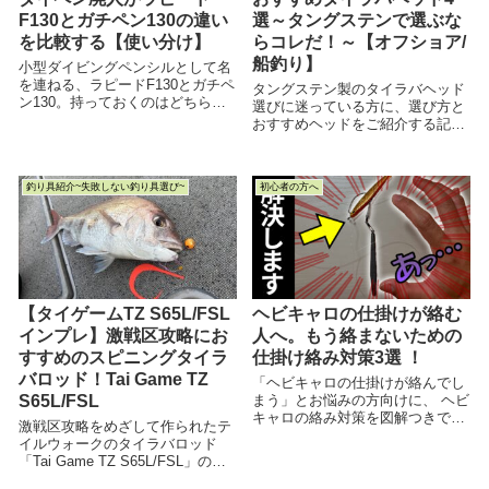
F130とガチペン130の違い
選～タングステンで選ぶな
を比較する【使い分け】
らコレだ！～【オフショア/
船釣り】
小型ダイビングペンシルとして名
を連ねる、ラピードF130とガチペ
タングステン製のタイラバヘッド
ン130。持っておくのはどちらか
選びに迷っている方に、選び方と
好きな方でいいのか、それとも両
おすすめヘッドをご紹介する記事
方持っておいて使い分けたらいい
です。
のか、よくわからない人におすす
めの内容です。
釣り具紹介~失敗しない釣り具選び~
初心者の方へ
【タイゲームTZ S65L/FSL
ヘビキャロの仕掛けが絡む
インプレ】激戦区攻略にお
人へ。もう絡まないための
すすめのスピニングタイラ
仕掛け絡み対策3選 ！
バロッド！Tai Game TZ
「ヘビキャロの仕掛けが絡んでし
S65L/FSL
まう」とお悩みの方向けに、 ヘビ
キャロの絡み対策を図解つきでわ
激戦区攻略をめざして作られたテ
かりやすく説明した記事です。 釣
イルウォークのタイラバロッド
りのお悩み解決にどうぞ！
「Tai Game TZ S65L/FSL」のイ
ンプレ記事です。実際に使用して