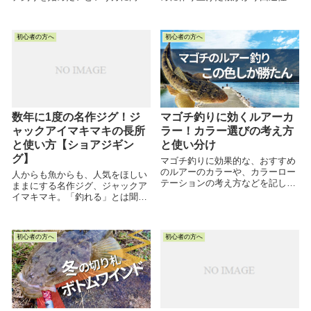
て マゴチ釣りに効果的なルアーの
に特化したリグの作り方と根がか
動かし方を解説した記事です
り回避性能をご紹介する記事で
す。動画版もありますので、イメ
初心者の方へ
初心者の方へ
ージが浮かびにくい方はそちらも
ご参照ください。
数年に1度の名作ジグ！ジ
マゴチ釣りに効くルアーカ
ャックアイマキマキの長所
ラー！カラー選びの考え方
と使い方【ショアジギン
と使い分け
グ】
マゴチ釣りに効果的な、おすすめ
のルアーのカラーや、カラーロー
人からも魚からも、人気をほしい
テーションの考え方などを記した
ままにする名作ジグ、ジャックア
記事です。理由付きでわかりやす
イマキマキ。「釣れる」とは聞く
く解説することを心がけたので、
けど具体的に何がよくて、どんな
最後までお読みいただけると幸い
場面に効くのか？そういった点を
です。
深堀りしていく記事です
初心者の方へ
初心者の方へ