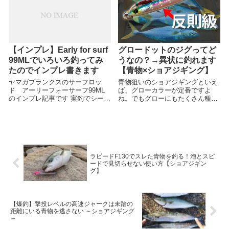
【インプレ】Early for surf
グロードットのジグってど
99MLでいろいろ釣ってみ
うなの？→異状に釣れます
たのでインプレ書きます
【青物×ショアジギング】
ヤマガブランクスのサーフロッ
青物狙いのショアジギングといえ
ド アーリーフォーサーフ99ML
ば、グローカラーが定番ですよ
のインプレ記事です 実釣でシーバ
ね。でもグローにもたくさん種類
ス・フラットフィッシュ・青物な
があって、その中でもめずらしい
ど数多くのターゲットを釣ってき
「グロードット」というカラーの
た中での感想などをまとめていき
効果について深堀りする記事で
ました
す。個人的観点ですが、周りと差
別化していくためにひとつ持って
おくのがオススメです
ラピードF130でスレた青物を釣る！泡とスピ
ードで見切らせない使い方【ショアジギン
グ】
【爆釣】撃投レベルの高速ジャークは未踏の
距離にいる青物を逃さない ～ショアジギング
～