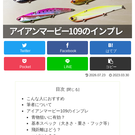
Twitter
Facebook
はてブ
Pocket
LINE
コピー
2026.07.23
2023.03.30
目次
こんな人におすすめ
筆者について
アイアンマービー109のインプレ
青物狙いに有効？
基本スペック（大きさ・重さ・フック等）
飛距離はどう？