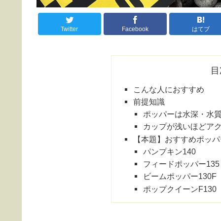
Twitter
Facebook
はてブ
目
こんな人におすすめ
前提知識
ポッパーは水深・水
カップが浅いほどア
【本題】おすすめポッパ
パンプキン140
フィードポッパー135
ビームポッパー130F
ポップクイーンF130