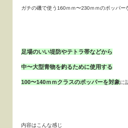
ガチの磯で使う160ｍｍ〜230ｍｍのポッパ
足場のいい堤防やテトラ帯などから
中〜大型青物を釣るために使用する
100〜140ｍｍクラスのポッパーを対象
に
内容はこんな感じ