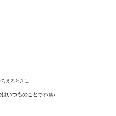
そろえるときに
のはいつものこと
です(笑)