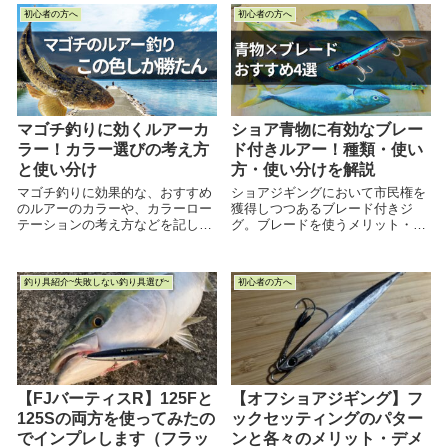
初心者の方へ
初心者の方へ
マゴチ釣りに効くルアーカ
ショア青物に有効なブレー
ラー！カラー選びの考え方
ド付きルアー！種類・使い
と使い分け
方・使い分けを解説
マゴチ釣りに効果的な、おすすめ
ショアジギングにおいて市民権を
のルアーのカラーや、カラーロー
獲得しつつあるブレード付きジ
テーションの考え方などを記した
グ。ブレードを使うメリット・デ
記事です。理由付きでわかりやす
メリット・使い分け・フックセッ
く解説することを心がけたので、
ティング・おすすめのブレード付
最後までお読みいただけると幸い
きジグなどをご紹介した記事で
釣り具紹介~失敗しない釣り具選び~
初心者の方へ
です。
す。わかりやすい解説を心がけた
ので、最後までお読みいただける
と嬉しいです。
【FJバーティスR】125Fと
【オフショアジギング】フ
125Sの両方を使ってみたの
ックセッティングのパター
でインプレします（フラッ
ンと各々のメリット・デメ