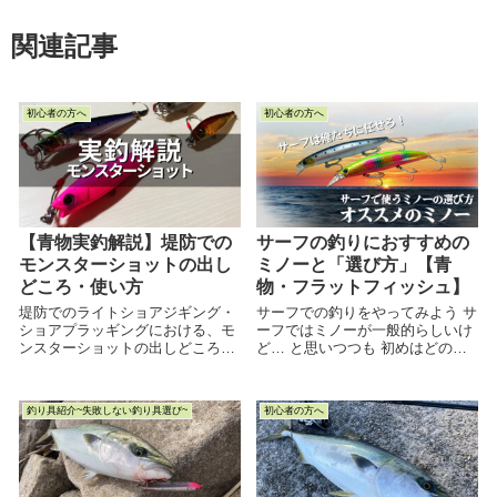
関連記事
初心者の方へ
初心者の方へ
【青物実釣解説】堤防での
サーフの釣りにおすすめの
モンスターショットの出し
ミノーと「選び方」【青
どころ・使い方
物・フラットフィッシュ】
堤防でのライトショアジギング・
サーフでの釣りをやってみよう サ
ショアプラッギングにおける、モ
ーフではミノーが一般的らしいけ
ンスターショットの出しどころや
ど… と思いつつも 初めはどのル
使い方を具体的に解説した記事で
アーを選べばいいかわからない と
す。 青物狙いにおいてモンスター
思う人は多いでしょう し...
ショットの使いどころがよくわか
釣り具紹介~失敗しない釣り具選び~
初心者の方へ
らないという人や、モンスターシ
ョットで釣れないという人におす
すめです。