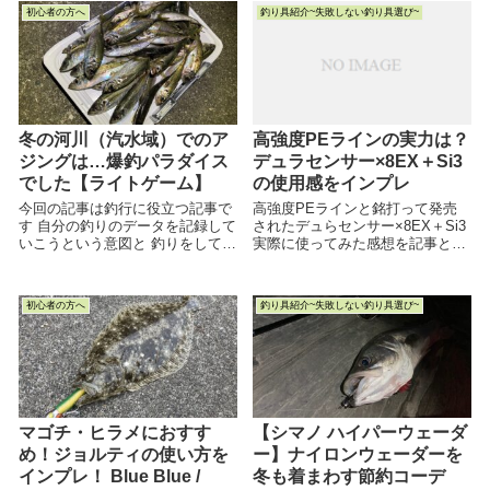
という人は海鳥をよく観察してみ
分の釣りのデータを記録していこ
初心者の方へ
釣り具紹介~失敗しない釣り具選び~
てください。この記事を読めば、
うと...
海鳥の動きを見るだけで、ルアー
で狙うレンジとルアーの最適なサ
イズがわかるかもしれません！
冬の河川（汽水域）でのア
高強度PEラインの実力は？
ジングは…爆釣パラダイス
デュラセンサー×8EX＋Si3
でした【ライトゲーム】
の使用感をインプレ
今回の記事は釣行に役立つ記事で
高強度PEラインと銘打って発売
す 自分の釣りのデータを記録して
されたデュらセンサー×8EX＋Si3
いこうという意図と 釣りをしてき
実際に使ってみた感想を記事とし
た中で得た気づきを共有して 楽し
てＵＰしました。商品について気
い釣り方を発信していこうという
になる人はぜひお読みください
意図 両方の意図があってこの記事
初心者の方へ
釣り具紹介~失敗しない釣り具選び~
を書...
マゴチ・ヒラメにおすす
【シマノ ハイパーウェーダ
め！ジョルティの使い方を
ー】ナイロンウェーダーを
インプレ！ Blue Blue /
冬も着まわす節約コーデ