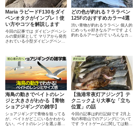
Maria ラピードF130をダイ
どの色が釣れる？ララペン
ペンオタクがインプレ！使
125Fのおすすめカラー4選
い方やコツを解説します
渋い青物が釣れるララペン 個人的
にめっちゃ好きなルアーです よく
今回の記事では ダイビングペンシ
釣れるルアーなので いろんなカラ
ルの愛好家として マリアから発売
ーがあるけど こう思う方も多いで
されている小型ダイビングペンシ
しょう 「どのカラーがいいかわか
ル ラピードF130について解説し
らない」 ...
ていきます ラピードはもはや定番
と化した名作ルアー 生産も安定し
初心者の方へ
釣行記録
て...
海鳥の動きでベイトのレン
【漁港常夜灯アジング】テ
ジと大きさがわかる【青物
クニックより大事な「立ち
ショアジギングの雑学】
位置」の話
ショアジギングで青物を狙ってる
今回の記事は釣行記録です 2月上
が、ベイトがどこにいるかわから
旬の和歌山でのアジングについて
ない。ベイトのレンジを選ぶ基準
です ライトゲームに関しては動画
がわからない。どんなサイズのル
にしていないので ブログ記事にて
アーを選べばいいかわからない。
公表していくことにしました！ 自