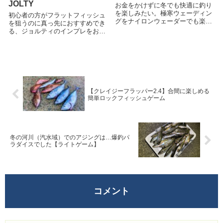
JOLTY
お金をかけずに冬でも快適に釣り
を楽しみたい。極寒ウェーディン
初心者の方がフラットフィッシュ
グをナイロンウェーダーでも楽し
を狙うのに真っ先におすすめでき
む方法を記した記事です。サムネ
る、ジョルティのインプレをお届
画像は厳冬期の僕の気持ち的な顔
けする記事です。使用感や適合す
をしたシーバスです(笑)
るフィールドなど、事細かに解説
しています。
【クレイジーフラッパー2.4】合間に楽しめる
簡単ロックフィッシュゲーム
冬の河川（汽水域）でのアジングは…爆釣パ
ラダイスでした【ライトゲーム】
コメント