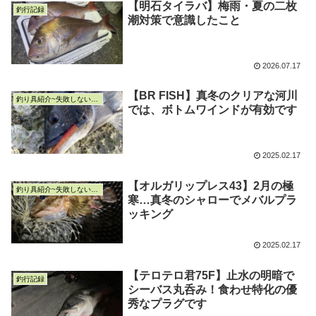
【明石タイラバ】梅雨・夏の二枚
釣行記録
潮対策で意識したこと
2026.07.17
【BR FISH】真冬のクリアな河川
釣り具紹介~失敗しない釣り具選び~
では、ボトムワインドが有効です
2025.02.17
【オルガリップレス43】2月の極
釣り具紹介~失敗しない釣り具選び~
寒…真冬のシャローでメバルプラ
ッキング
2025.02.17
【テロテロ君75F】止水の明暗で
釣行記録
シーバス丸呑み！食わせ特化の優
秀なプラグです