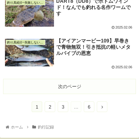
DART8（DD8）でボトムワイン
釣り具紹介~失敗しない釣り具選び~
ド！なんでも釣れる名作ワームで
す
2025.02.06
【アイアンマービー109】早巻き
釣り具紹介~失敗しない釣り具選び~
で青物無双！引き抵抗の軽いメタ
ルバイブの恩恵
2025.02.06
次のページ
1
2
3
…
6
ホーム
釣行記録