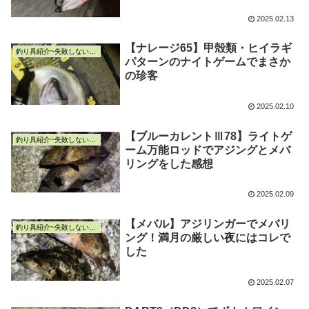
2025.02.13
【ナレージ65】甲殻類・ヒイラギ
釣り具紹介~失敗しない釣り具選び~
パターンのナイトゲームでまさか
の珍客
2025.02.10
【ブルーカレントⅢ78】ライトゲ
釣り具紹介~失敗しない釣り具選び~
ーム万能ロッドでアジングとメバ
リングをした感想
2025.02.09
【メバル】アジリンガーでメバリ
釣り具紹介~失敗しない釣り具選び~
ング！満月の厳しい夜にはコレで
した
2025.02.07