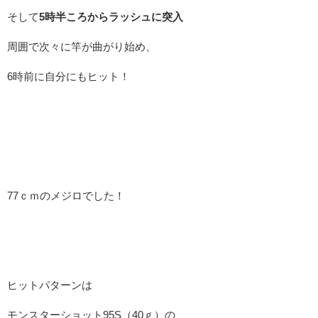
そして
5時半ころからラッシュに突入
周囲で次々に竿が曲がり始め、
6時前に自分にもヒット！
77ｃｍのメジロでした！
ヒットパターンは
モンスターショット95S（40ｇ）の