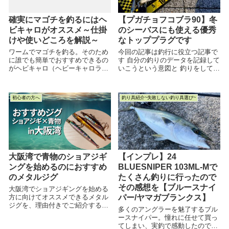
確実にマゴチを釣るにはヘ
【プガチョフコブラ90】冬
ビキャロがオススメ～仕掛
のシーバスにも使える優秀
けや使いどころを解説～
なトッププラグです
ワームでマゴチを釣る。そのため
今回の記事は釣行に役立つ記事で
に誰でも簡単でおすすめできるの
す 自分の釣りのデータを記録して
がヘビキャロ（ヘビーキャロライ
いこうという意図と 釣りをしてき
ナリグ）です。 ヘビキャロでマゴ
た中で得た気づきを共有して 楽し
チを釣る際に用意するものや注意
い釣り方を発信していこうという
点、おすすめのワームなどをまと
意図 両方の意図があってこの記事
初心者の方へ
釣り具紹介~失敗しない釣り具選び~
めた記事がこちらです 初心者の方
を書...
にとって参考になる記事になれば
幸いです
大阪湾で青物のショアジギ
【インプレ】24
ングを始めるのにおすすめ
BLUESNIPER 103ML-Mで
のメタルジグ
たくさん釣りに行ったので
その感想を【ブルースナイ
大阪湾でショアジギングを始める
方に向けてオススメできるメタル
パー/ヤマガブランクス】
ジグを、理由付きでご紹介する記
多くのアングラーを魅了するブル
事です。釣行の参考になれば幸い
ースナイパー。憧れに任せて買っ
です。
てしまい、実釣で感動したのでイ