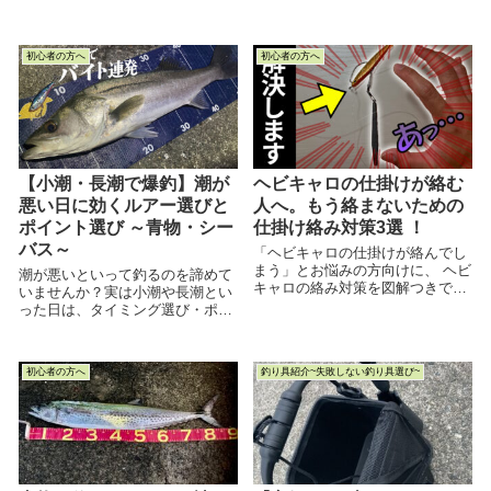
ンプレしてみました
初心者の方へ
初心者の方へ
【小潮・長潮で爆釣】潮が
ヘビキャロの仕掛けが絡む
悪い日に効くルアー選びと
人へ。もう絡まないための
ポイント選び ～青物・シー
仕掛け絡み対策3選 ！
バス～
「ヘビキャロの仕掛けが絡んでし
まう」とお悩みの方向けに、 ヘビ
潮が悪いといって釣るのを諦めて
キャロの絡み対策を図解つきでわ
いませんか？実は小潮や長潮とい
かりやすく説明した記事です。 釣
った日は、タイミング選び・ポイ
りのお悩み解決にどうぞ！
ント選び・ルアー選びを間違えな
ければ大物が連発する夢のような
日にもなります。そんな方程式と
初心者の方へ
釣り具紹介~失敗しない釣り具選び~
なる理論をこの記事ではご紹介し
ていきます。 主に青物のショアジ
ギングや、シーバス狙いについて
述べていますが、ルアーを替えれ
ばフラットフィッシュにも精通す
る理論ですのでどうかご参考にし
てみてください