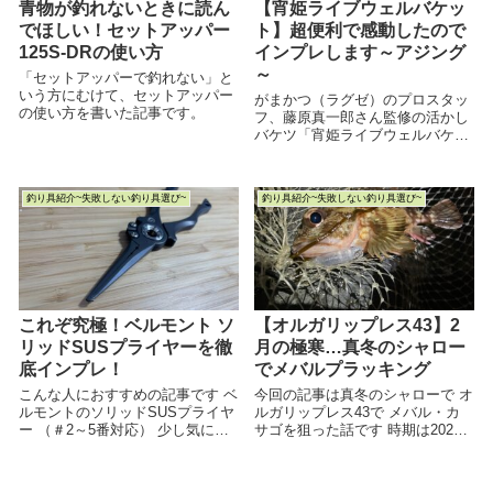
青物が釣れないときに読ん
【宵姫ライブウェルバケッ
でほしい！セットアッパー
ト】超便利で感動したので
125S-DRの使い方
インプレします～アジング
～
「セットアッパーで釣れない」と
いう方にむけて、セットアッパー
がまかつ（ラグゼ）のプロスタッ
の使い方を書いた記事です。
フ、藤原真一郎さん監修の活かし
バケツ「宵姫ライブウェルバケッ
ト」を実際に使ってみて、ユーザ
ー目線で詳しくインプレをしてみ
た記事です。
釣り具紹介~失敗しない釣り具選び~
釣り具紹介~失敗しない釣り具選び~
これぞ究極！ベルモント ソ
【オルガリップレス43】2
リッドSUSプライヤーを徹
月の極寒…真冬のシャロー
底インプレ！
でメバルプラッキング
こんな人におすすめの記事です ベ
今回の記事は真冬のシャローで オ
ルモントのソリッドSUSプライヤ
ルガリップレス43で メバル・カ
ー （＃2～5番対応） 少し気にな
サゴを狙った話です 時期は2025
っているけど 使用感はどんな感じ
年2月中旬 節分の大寒波の先に、
かな？ と気になっている人におす
水温は底をつきました この日の水
すめの記事です いや、...
温は8℃...