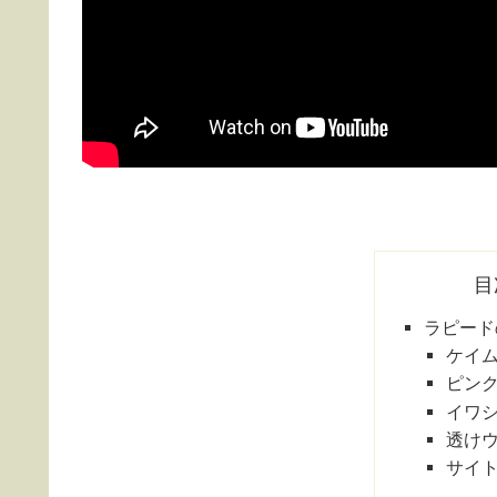
目
ラピード
ケイ
ピン
イワ
透け
サイ