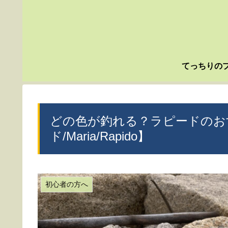
てっちりの
どの色が釣れる？ラピードのお
ド/Maria/Rapido】
初心者の方へ