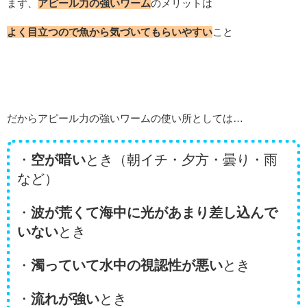
まず、
アピール力の強いワーム
のメリットは
よく目立つので魚から気づいてもらいやすい
こと
だからアピール力の強いワームの使い所としては…
・
空が暗い
とき（朝イチ・夕方・曇り・雨
など）
・
波が荒くて海中に光があまり差し込んで
いない
とき
・
濁っていて水中の視認性が悪い
とき
・
流れが強い
とき