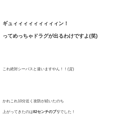
ギュィィィィィィィィィン！
ってめっちゃドラグが出るわけですよ(笑)
これ絶対シーバスと違いますやん！！(‘Д’)
かれこれ10分近く攻防が続いたのち
上がってきたのは
82センチのブリ
でした！