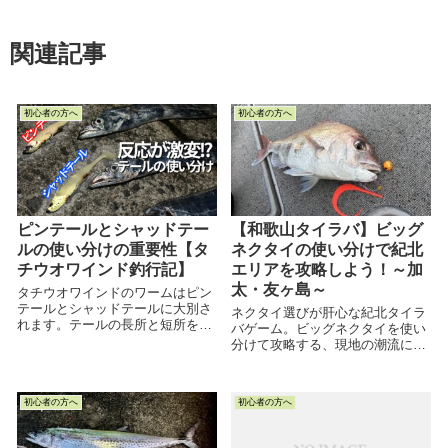
関連記事
初心者の方へ
初心者の方へ
ピンテールとシャッドテー
【和歌山タイラバ】ビッグ
ルの使い分けの重要性【タ
ネクタイの使い分けで紀北
チウオワインド釣行記】
エリアを攻略しよう！～加
太・友ヶ島～
タチウオワインドのワームはピン
テールとシャッドテールに大別さ
ネクタイ選びが肝心な紀北タイラ
れます。テールの長所と短所を理
バゲーム。ビッグネクタイを使い
解して使い分け、アタリが連発し
分けて攻略する、現地の潮流に合
た日の釣行記録について記事にし
ったスタイルをご紹介する記事で
ました。最後までお読みいただけ
す！
ると幸いです。
初心者の方へ
初心者の方へ