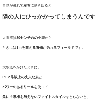
青物が暴れて左右に動き回ると
隣の人にひっかかってしまうんです
大阪湾は
30センチ台の小型
から、
ときには
1ｍを超える青物
が釣れるフィールドです。
大型魚をかけたときに、
PE２号以上の丈夫な糸
と
パワーのあるリール
を使って、
魚に主導権を与えないファイトスタイル
をとらないと、