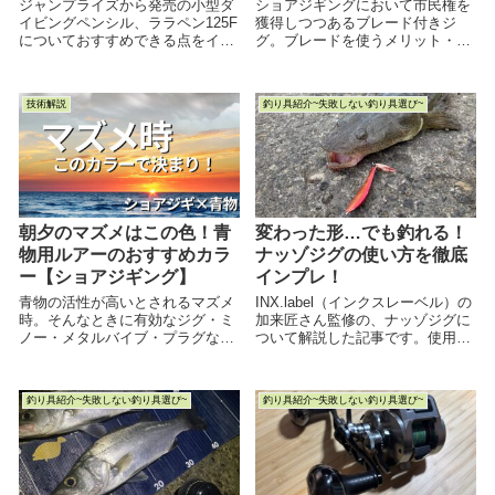
ジャンプライズから発売の小型ダ
ショアジギングにおいて市民権を
イビングペンシル、ララペン125F
獲得しつつあるブレード付きジ
についておすすめできる点をイン
グ。ブレードを使うメリット・デ
プレした記事です。
メリット・使い分け・フックセッ
ティング・おすすめのブレード付
きジグなどをご紹介した記事で
技術解説
釣り具紹介~失敗しない釣り具選び~
す。わかりやすい解説を心がけた
ので、最後までお読みいただける
と嬉しいです。
朝夕のマズメはこの色！青
変わった形…でも釣れる！
物用ルアーのおすすめカラ
ナッゾジグの使い方を徹底
ー【ショアジギング】
インプレ！
青物の活性が高いとされるマズメ
INX.label（インクスレーベル）の
時。そんなときに有効なジグ・ミ
加来匠さん監修の、ナッゾジグに
ノー・メタルバイブ・プラグなど
ついて解説した記事です。使用感
の色をまとめた記事です。釣行時
や使い方、使いどころなどを詳し
の参考にしていただけると幸いで
くインプレしてみました。
す。
釣り具紹介~失敗しない釣り具選び~
釣り具紹介~失敗しない釣り具選び~