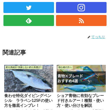
てっちり
関連記事
釣り具紹介~失敗しない釣り具選び~
初心者の方へ
食わせ特化ダイビングペン
ショア青物に有効なブレー
シル ララペン125Fの使い
ド付きルアー！種類・使い
方を徹底インプレ！
方・使い分けを解説