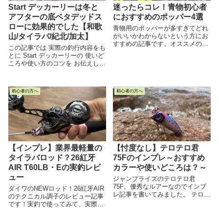
Start デッカーリーは冬と
迷ったらコレ！青物初心者
アフターの底ベタデッドス
におすすめのポッパー4選
ローに効果的でした【和歌
青物用のポッパーが多すぎてどれ
山/タイラバ/紀北/加太】
がいいかわからないという方にお
すすめの記事です。オススメのポ
この記事では 実際の釣行内容をも
ッパーやその選び方の基準など、
とに Start デッカーリーの 使いど
幅広い観点から解説しています
ころや使い方のコツを お伝えして
いこうと思います デッカーリーの
使い方や 実際の使用感が気になる
...
初心者の方へ
初心者の方へ
【インプレ】業界最軽量の
【忖度なし】テロテロ君
タイラバロッド？26紅牙
75Fのインプレ～おすすめ
AIR T60LB・Eの実釣レビ
カラーや使いどころは？～
ュー
ジャンプライズのテロテロ君
75F。優秀なルアーなのでインプ
ダイワのNEWロッド！26紅牙AIR
レ記事を書いてみました。 テロテ
のテクニカル調子のレビュー記事
ロ君の使いどころを知りたい、オ
です！実釣で使ってみて、実際の
ススメのカラーを知りたい、「釣
使用感はどうだったのか？その疑
れない」って聞くけどなんで？ と