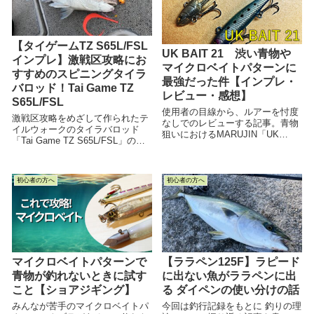
【タイゲームTZ S65L/FSL
UK BAIT 21 渋い青物や
インプレ】激戦区攻略にお
マイクロベイトパターンに
すすめのスピニングタイラ
最強だった件【インプレ・
バロッド！Tai Game TZ
レビュー・感想】
S65L/FSL
使用者の目線から、ルアーを忖度
激戦区攻略をめざして作られたテ
なしでのレビューする記事。青物
イルウォークのタイラバロッド
狙いにおけるMARUJIN「UK
「Tai Game TZ S65L/FSL」のイ
BAIT 21」の有効性について検証
ンプレ記事です。実際に使用して
し、記事にまとめてみました。
いる自分が、リアルな使用感をお
「UK BAIT 21の使用感が気にな
伝えできるように書いてみまし
る！」という方にオススメです。
初心者の方へ
初心者の方へ
た！
マイクロベイトパターンで
【ララペン125F】ラピード
青物が釣れないときに試す
に出ない魚がララペンに出
こと【ショアジギング】
る ダイペンの使い分けの話
みんなが苦手のマイクロベイトパ
今回は釣行記録をもとに 釣りの理