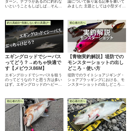
ターン。ナブラがあるのに釣れな
論について振り返る記事を書いて
いということもしばしば…そんな
みました 主題としては小型ダイビ
マイクロベイトパターンのときに
ングペンシルの使い分けについて
試したい釣り方・コツをご紹介し
のお話です 私は大阪湾のショアか
ます。この記事を通じて、マイク
ら青物を狙っているのですが スレ
釣り具紹介~失敗しない釣り具選び~
初心者の方へ
ロベイトの攻略法の引き出しが増
た魚...
えると嬉しいです。
エギングロッドでシーバス
【青物実釣解説】堤防での
ってどう？→めちゃ快適で
モンスターショットの出し
す【メビウス86M】
どころ・使い方
エギングロッドでシーバスを狙う
堤防でのライトショアジギング・
のってどうなの？と思う方は多い
ショアプラッギングにおける、モ
はず。エギングロッドのヘビーユ
ンスターショットの出しどころや
ーザーの自分が、そんな方の
使い方を具体的に解説した記事で
「？」に答えていく記事です。よ
す。 青物狙いにおいてモンスター
ろしければ参考にどうぞ。
ショットの使いどころがよくわか
初心者の方へ
初心者の方へ
らないという人や、モンスターシ
ョットで釣れないという人におす
すめです。